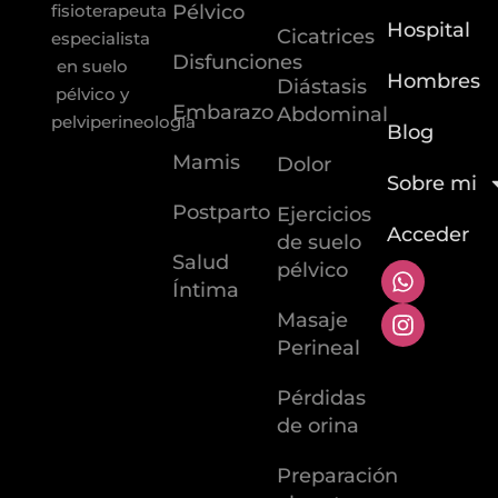
Pélvico
fisioterapeuta
Hospital
Cicatrices
especialista
Disfunciones
en suelo
Hombres
Diástasis
pélvico y
Embarazo
Abdominal
pelviperineología
Blog
Mamis
Dolor
Sobre mi
Postparto
Ejercicios
Acceder
de suelo
Salud
pélvico
Íntima
Masaje
Perineal
Pérdidas
de orina
Preparación