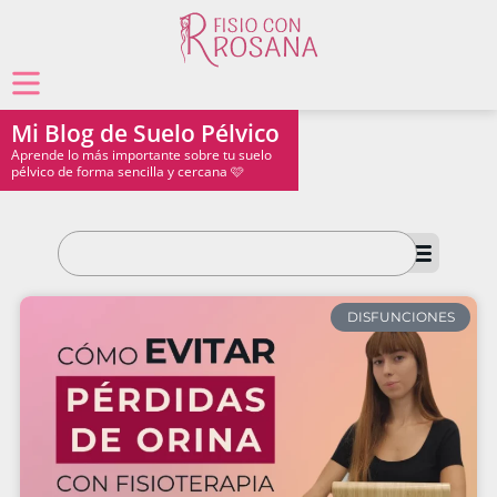
Mi Blog de Suelo Pélvico
Aprende lo más importante sobre tu suelo
pélvico de forma sencilla y cercana 🩷
DISFUNCIONES