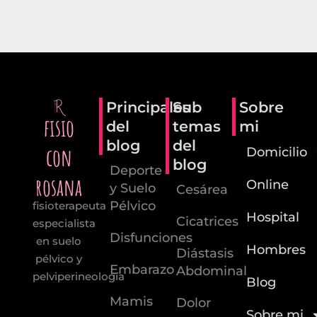
Principales
Sub
Sobre
fisio
del
temas
mi
blog
del
con
Domicilio
blog
Deporte
rosana
Online
y Suelo
Cesárea
Pélvico
fisioterapeuta
Hospital
Cicatrices
especialista
Disfunciones
en suelo
Hombres
Diástasis
pélvico y
Embarazo
Abdominal
pelviperineología
Blog
Mamis
Dolor
Sobre mi