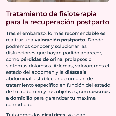
Es esencial
del cuello y
Además, es común que aparezca
fortalecer de
molestias en la
sintomatología como hipersensibilidad
Tratamiento de fisioterapia
manera
zona pélvica.
con el roce de la ropa o dolor en las
progresiva y
para la recuperación postparto
relaciones sexuales.
Además de la
personalizada
sensación de
Tras el embarazo, lo más recomendable es
esta musculatura
pérdida de fuerza,
realizar una
valoración postparto
. Donde
para prevenir y
Reserva una cita conmigo
el abdomen
podremos conocer y solucionar las
solucionar estas
pierde mucha
disfunciones que hayan podido aparecer,
disfunciones
tensión, lo que
como
pérdidas de orina
, prolapsos o
evitando que
puede derivar
síntomas dolorosos. Además, valoraremos el
empeoren a lo
fácilmente en
estado del abdomen y la
diástasis
largo del tiempo.
problemas
abdominal, estableciendo un plan de
digestivos
, como
tratamiento específico en función del estado
hinchazón o
de tu abdomen y tus objetivos, con
sesiones
Reserva una cita
digestiones más
a domicilio
para garantizar tu máxima
conmigo
pesadas,
comodidad.
disfunciones de
Trataremos las
cicatrices
, ya sean
suelo pélvico y