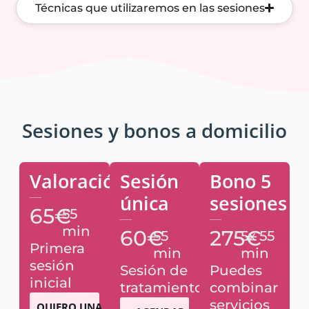
Técnicas que utilizaremos en las sesiones
Sesiones y bonos a domicilio
Valoración
Sesión
Bono 5
única
sesiones
65€
55
min
60€
275€
55
5x 55
Primera
min
min
sesión
Sesión de
Puedes
inicial
tratamiento
combinar
servicios
QUIERO UNA