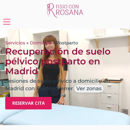
Servicios
»
Domicilio
»
Postparto
Recuperación de suelo
pélvico postparto en
Madrid
Sesiones de suelo pélvico a domicilio en
Madrid con Rosana Ferrer
Ver zonas
RESERVAR CITA