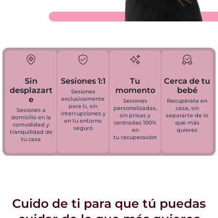
Sin
Sesiones 1:1
Tu
Cerca de tu
desplazart
momento
bebé
Sesiones
e
exclusivamente
Sesiones
Recupérate en
para ti, sin
personalizadas,
casa, sin
Sesiones a
interrupciones y
sin prisas y
separarte de lo
domicilio en la
en tu entorno
centradas 100%
que más
comodidad y
seguro
en
quieres
tranquilidad de
tu recuperación
tu casa
Cuido de ti para que tú puedas