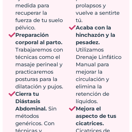
medida para
prolapsos y
recuperar la
vuelve a sentirte
fuerza de tu suelo
tú.
pélvico.
Acaba con la
Preparación
hinchazón y la
corporal al parto.
pesadez.
Trabajaremos con
Utilizamos
técnicas como el
Drenaje Linfático
masaje perineal y
Manual para
practicaremos
mejorar la
posturas para la
circulación y
dilatación y pujos.
elimina la
Cierra tu
retención de
Diástasis
líquidos.
Abdominal.
Sin
Mejora el
métodos
aspecto de tus
genéricos. Con
cicatrices.
técnicas y
Cicatrices de