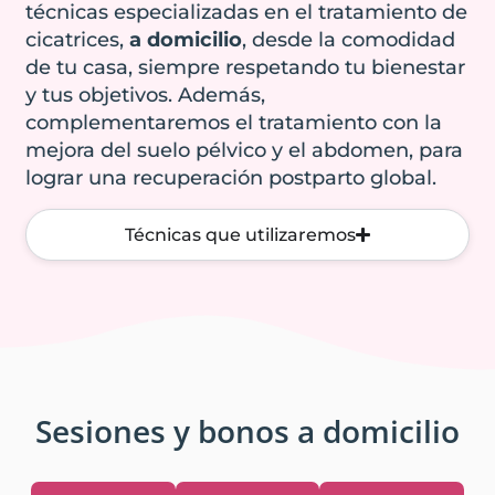
cuerpo y
técnicas especializadas en el tratamiento de
aparecer en el
recuperarse tras
cicatrices,
a domicilio
, desde la comodidad
futuro
la cesárea.
de tu casa, siempre respetando tu bienestar
y tus objetivos. Además,
complementaremos el tratamiento con la
Reserva una cita
Reserva una cita
mejora del suelo pélvico y el abdomen, para
conmigo
conmigo
lograr una recuperación postparto global.
Técnicas que utilizaremos
Sesiones y bonos a domicilio