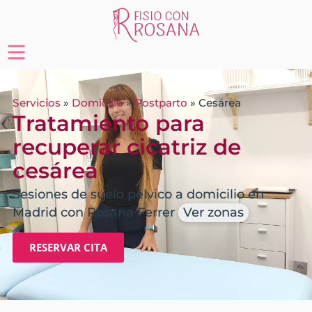
Servicios
»
Domicilio
»
Postparto
»
Cesárea
Tratamiento para
recuperar cicatriz de
cesárea
Sesiones de suelo pélvico a domicilio en
Madrid con Rosana Ferrer
Ver zonas
RESERVAR CITA