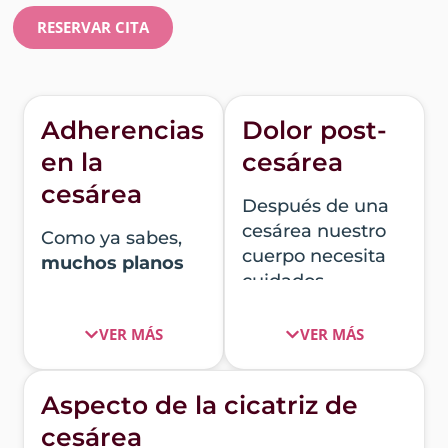
RESERVAR CITA
Adherencias
Dolor post-
en la
cesárea
cesárea
Después de una
cesárea nuestro
Como ya sabes,
cuerpo necesita
muchos planos
cuidados
de tejido se
especiales para
cortan durante un
recuperarse.
VER MÁS
VER MÁS
parto por cesárea,
entre ellos
La recuperación
destacan la piel,
de un parto por
Aspecto de la cicatriz de
cuatro capas de
cesárea es un
cesárea
músculo y el
tanto especial, ya