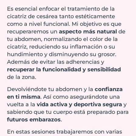
zona puede hacer
del útero pueden
Es esencial enfocar el tratamiento de la
que notemos más
provocar dolores
cicatriz de cesárea tanto estéticamente
molestia si hay
menstruales,
como a nivel funcional. Mi objetivo es que
hipersensibilidad
dificultad para
recuperaremos un
aspecto más natural
de
o que nos
volver a
tu abdomen, normalizando el color de la
hagamos daño
quedarse
cicatriz, reduciendo su inflamación o su
sin querer si hay
embarazada
y
hundimiento y disminuyendo su grosor.
falta de
suponer un
Además de evitar las adherencias y
sensibilidad.
riesgo
durante
recuperar la funcionalidad y sensibilidad
próximos
Tratar de forma
de la zona.
embarazos.
temprana la
Devolviéndote tu abdomen y la
confianza
cicatriz es clave
Es fundamental
en ti misma
. Así como asegurándote una
para mejorar la
tratar la cicatriz y
vuelta a la
vida activa y deportiva segura
y
recuperación,
eliminar las
sabiendo que tu cuerpo está preparado para
reducir los
adherencias para
futuros embarazos
.
síntomas y
devolver la
prevenir que
funcionalidad al
En estas sesiones trabajaremos con varias
vuelvan a