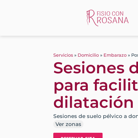
Servicios
»
Domicilio
»
Embarazo
»
Pos
Sesiones 
para facilit
dilatación
Sesiones de suelo pélvico a do
Ver zonas