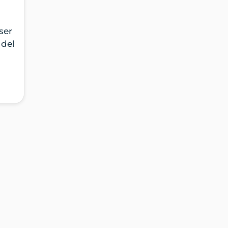
ser
 del
ente
 de
una
ayor