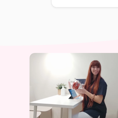
el que nos sintamos
cómo
seguras
nos ayuda a que t
sea una
experiencia más l
Además, nuestro acompañ
formar
parte activa
en el p
parto, ayudándonos con ci
movimientos y utilizando
pareja
, que nos hacen con
sentir más seguridad en n
mismas durante el parto.
Reserva una cita conmigo