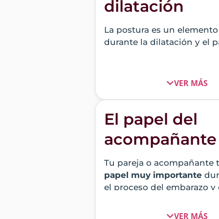
dilatación
La postura es un elemento
durante la dilatación y el p
La activación de musculat
específica, como el Transv
VER MÁS
Abdominal, nos ayuda a gu
nuestro cuerpo siendo más
cada contracción.
El papel del
Además, distintas posicion
acompañante
pelvis y de las caderas no
crear más espacio dentro 
Tu pareja o acompañante 
pelvis facilitando el camin
papel muy importante
dur
el proceso del embarazo y 
durante la dilatación y el p
Reserva una cita conmigo
VER MÁS
Crear un ambiente más ag