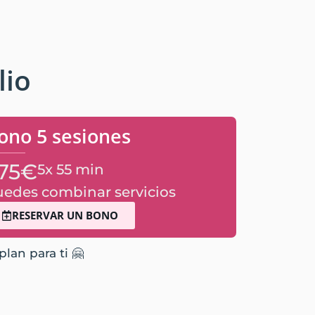
lio
ono 5 sesiones
75€
5x 55 min
edes combinar servicios
RESERVAR UN BONO
lan para ti 🤗