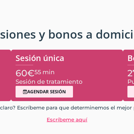
siones y bonos a domici
Sesión única
B
60€
2
55 min
Sesión de tratamiento
Pu
AGENDAR SESIÓN
 claro? Escríbeme para que determinemos el mejor p
Escríbeme aquí