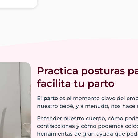
Reserva una cita conmigo
das y
odo el parto
levadera
.
ante puede
roceso del
ertos
posturas en
ectar y
Practica posturas pa
osotras
facilita tu parto
El
parto
es el momento clave del embar
nuestro bebé, y a menudo, nos hace 
Entender nuestro cuerpo, cómo podem
contracciones y cómo podemos coloca
herramientas de gran ayuda que podem