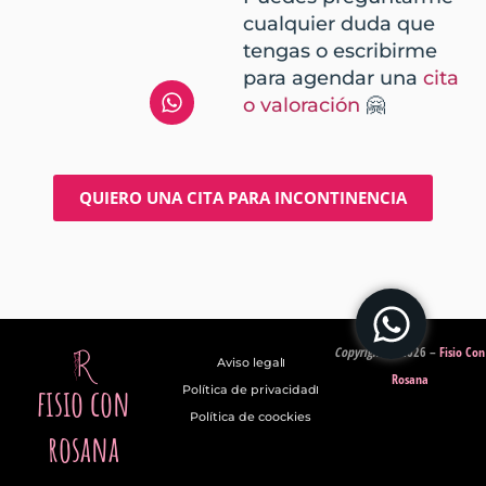
cualquier duda que
tengas o escribirme
para agendar una
cita
o valoración
🤗
QUIERO UNA CITA PARA INCONTINENCIA
Copyright
© 2026
–
Fisio Con
Aviso legal
Rosana
fisio con
Política de privacidad
Política de coockies
rosana