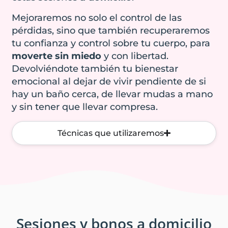
abordar los
solución, y la
Mejoraremos no solo el control de las
síntomas cuanto
fisioterapia de
pérdidas, sino que también recuperaremos
antes, ya que, con
suelo pélvico
tu confianza y control sobre tu cuerpo, para
el tiempo,
pueden
puede marcar un
moverte sin miedo
y con libertad.
empeorar,
antes y un
Devolviéndote también tu bienestar
agravarse o
después en tu
emocional al dejar de vivir pendiente de si
derivar en otras
salud.
hay un baño cerca, de llevar mudas a mano
disfunciones más
y sin tener que llevar compresa.
complejas
.
Reserva una cita
Desde la
Técnicas que utilizaremos
conmigo
fisioterapia de
suelo pélvico,
existen técnicas
para recuperar la
función del
esfínter anal,
aumentar el
Sesiones y bonos a domicilio