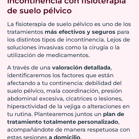
incontinencia con fisioterapia
continencia y la
aparezcan o
pélvico, debilidad
calidad de vida.
empeoren
de suelo pélvico
muscular y
disfunciones
del
pérdida del
suelo pélvico
La fisioterapia de suelo pélvico es uno de los
control de la
como prolapsos o
tratamientos
más efectivos y seguros
para
Reserva una cita
pelvis.
incontinencia
los distintos tipos de incontinencia. Lejos de
conmigo
Perder el control
anal. Empeorando
soluciones invasivas como la cirugía o la
de los gases o no
cada vez más el
utilización de medicamentos.
llegar a tiempo al
bienestar y la
A través de una
valoración detallada
,
baño, genera un
calidad de vida.
identificaremos los factores que están
gran impacto
Sea cual sea tu
afectando a tu continencia: debilidad del
emocional y
situación,
suelo pélvico, mala coordinación, presión
social, afectando
mereces una vida
abdominal excesiva, cicatrices o lesiones,
a todos los
sin limitaciones,
hiperactividad de la vejiga o alteraciones en
aspectos de la
sin vergüenza y
tu rutina. Plantearemos juntos un
plan de
vida de quien la
con autonomía.
tratamiento totalmente personalizado
,
padece.
La incontinencia
acompañándote de manera respetuosa con
Es importante
urinaria tiene
estas sesiones
a domicilio
.