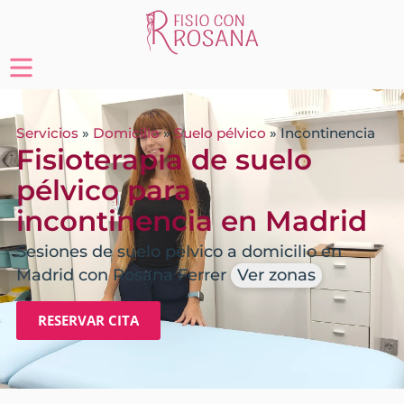
Servicios
»
Domicilio
»
Suelo pélvico
»
Incontinencia
Fisioterapia de suelo
pélvico para
incontinencia en Madrid
Sesiones de suelo pélvico a domicilio en
Madrid con Rosana Ferrer
Ver zonas
RESERVAR CITA