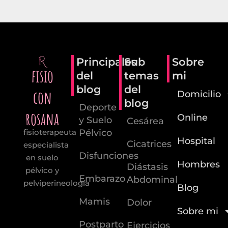
Principales
Sub
Sobre
fisio
del
temas
mi
blog
del
con
Domicilio
blog
Deporte
rosana
Online
y Suelo
Cesárea
Pélvico
fisioterapeuta
Hospital
Cicatrices
especialista
Disfunciones
en suelo
Hombres
Diástasis
pélvico y
Embarazo
Abdominal
pelviperineología
Blog
Mamis
Dolor
Sobre mi
Postparto
Ejercicios